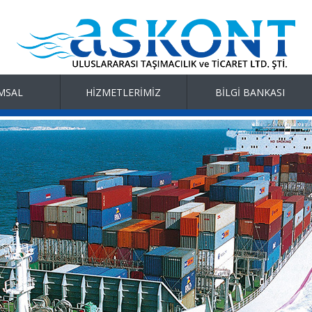
MSAL
HİZMETLERİMİZ
BİLGİ BANKASI
Deniz Yolu
Konteyner Ölçüleri
Hava Yolu
Incoterms
Kara Yolu
Demir Yolu