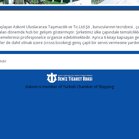
aşlayan Askont Uluslararası Taşımacılık ve Tic.Ltd.Şti , kurucularının tecrübesi , ça
alan dönemde hızlı bir gelişim göstermiştir. Şirketimiz ülke çapındaki temsilcilikle
klemelerinizi profesyonelce organize edebilmektedir. Ayrıca 6 kıtayı kapsayan gen
meler de dahil olmak üzere (cross booking) geniş çaplı bir servis vermesine yardı
ıdır
Askont is member of Turkish Chamber of Shipping