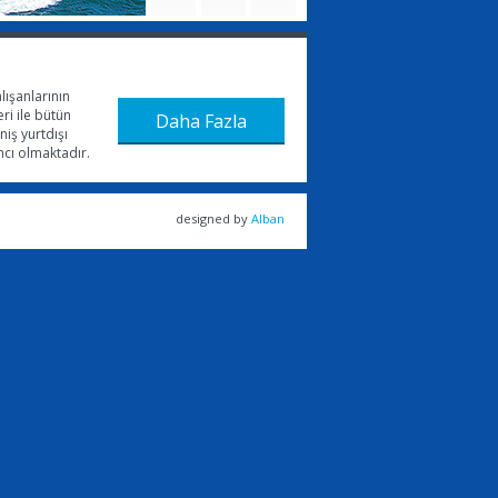
lışanlarının
ri ile bütün
Daha Fazla
iş yurtdışı
mcı olmaktadır.
designed by
Alban