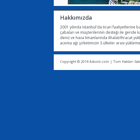
Hakkımızda
2001 yılında Istanbul'da ticari faaliyetlerine b
çabaları ve müşterilerinin desteği ile geride k
deniz ve hava limanlarında ithalat/ihracat yü
acenta ağı şirketimizin 3.ülkeler arası yükle
Copyright © 2014 Askont.com | Tüm Hakları Sakl