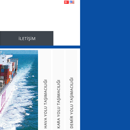
İLETİŞİM
İletişim Bilgileri
Fiyat Talebi
DEMİR YOLU TAŞIMACILIĞI
HAVA YOLU TAŞIMACILIĞI
KARA YOLU TAŞIMACILIĞI